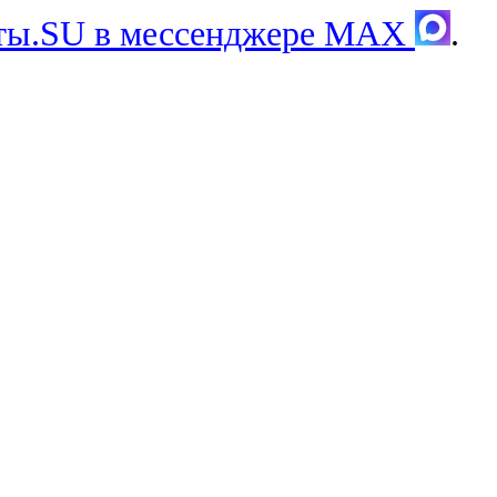
хты.SU в мессенджере MAX
.