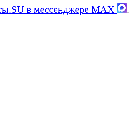
хты.SU в мессенджере MAX
.