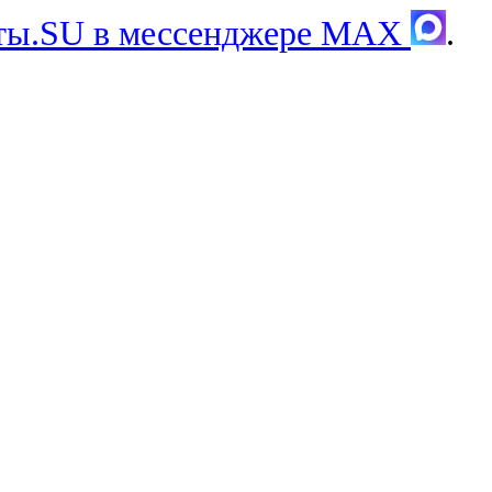
хты.SU в мессенджере MAX
.