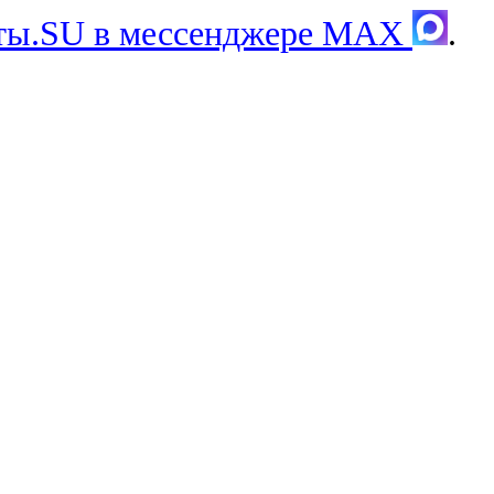
хты.SU в мессенджере MAX
.