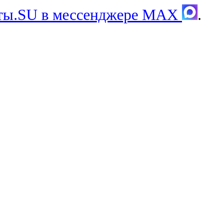
хты.SU в мессенджере MAX
.