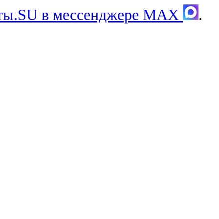
хты.SU в мессенджере MAX
.