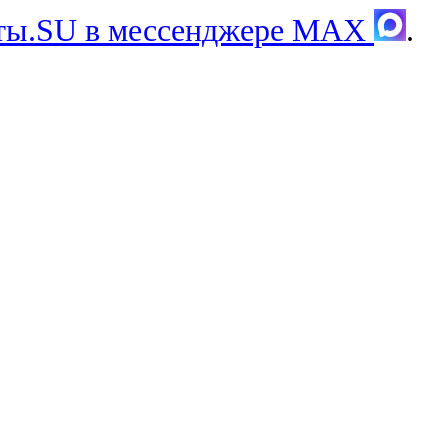
хты.SU в мессенджере MAX
.