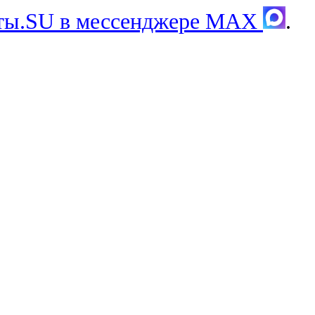
хты.SU в мессенджере MAX
.