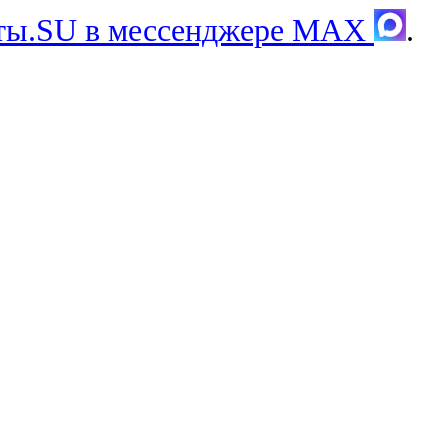
хты.SU в мессенджере MAX
.