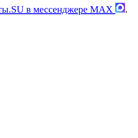
хты.SU в мессенджере MAX
.