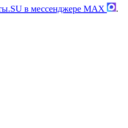
хты.SU в мессенджере MAX
.