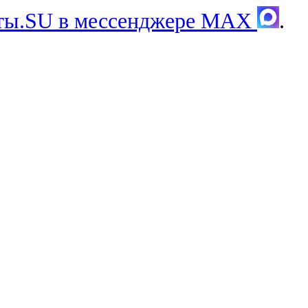
хты.SU в мессенджере MAX
.