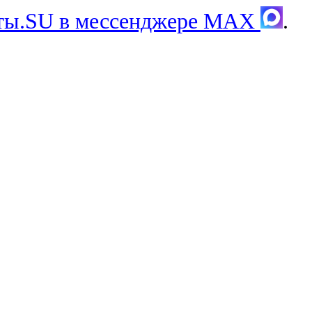
хты.SU в мессенджере MAX
.