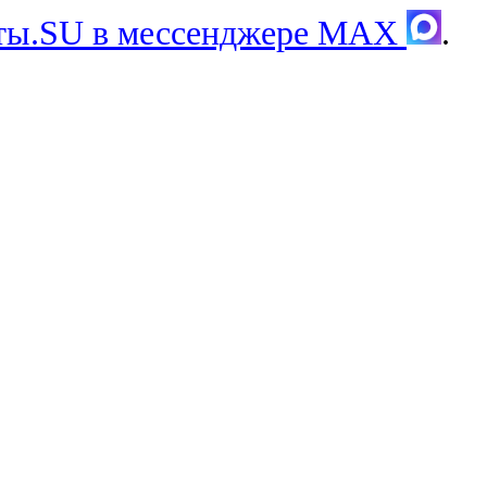
хты.SU в мессенджере MAX
.