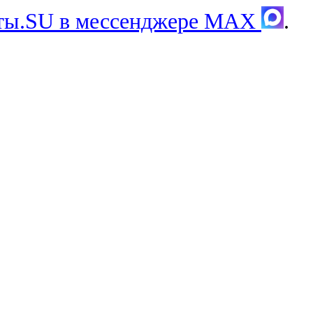
хты.SU в мессенджере MAX
.