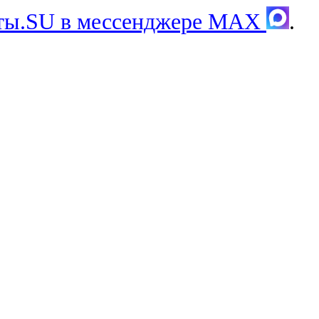
хты.SU в мессенджере MAX
.