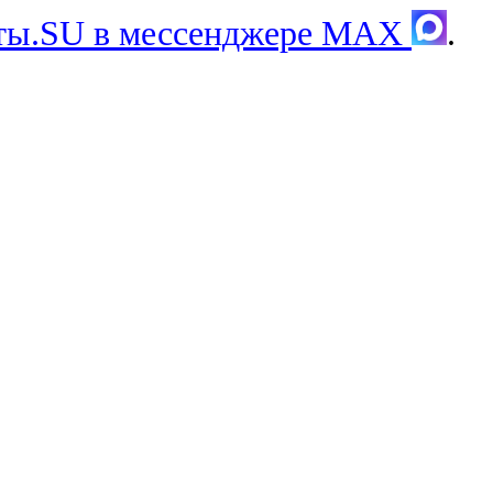
хты.SU в мессенджере MAX
.