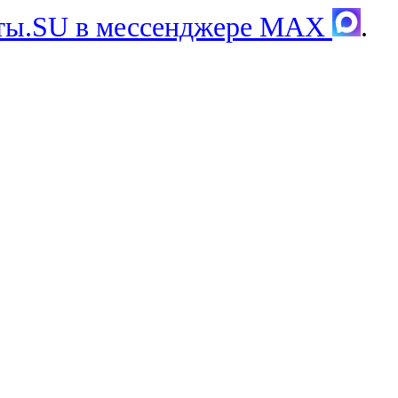
хты.SU в мессенджере MAX
.